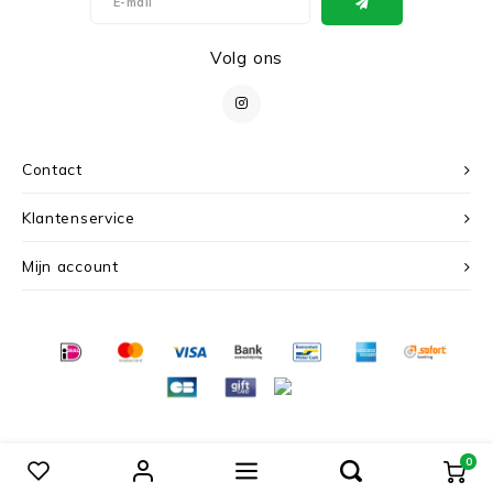
Volg ons
Contact
Klantenservice
Mijn account
© Copyright 2026 c r i s - Powered by
Lightspeed
- Theme by
Shopmonkey
0
Vergelijk producten
0