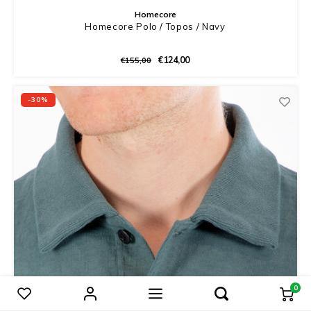
Homecore
Homecore Polo / Topos / Navy
€124,00
€155,00
-30%
0
Vergelijk producten
0