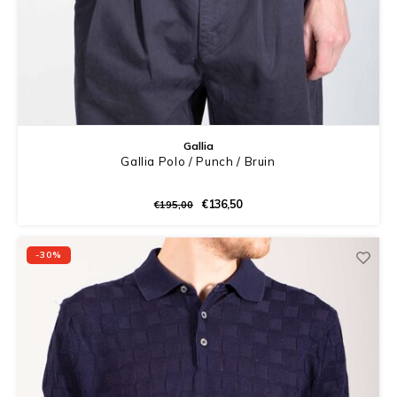
Gallia
Gallia Polo / Punch / Bruin
€136,50
€195,00
-30%