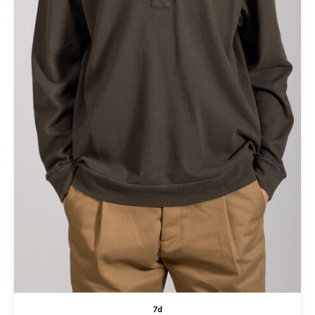
T-shirts
Polo shirts
Ondergoed
Overhemden
7d