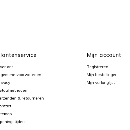
lantenservice
Mijn account
ver ons
Registreren
lgemene voorwaarden
Mijn bestellingen
rivacy
Mijn verlanglijst
etaalmethoden
erzenden & retourneren
ontact
itemap
peningstijden