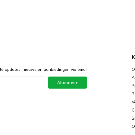
f
K
te updates, nieuws en aanbiedingen via email
O
A
Abonneer
P
B
V
C
S
O