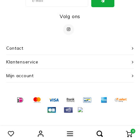
Volg ons
Contact
Klantenservice
Mijn account
© Copyright 2026 c r i s - Powered by
Lightspeed
- Theme by
Shopmonkey
0
Vergelijk producten
0