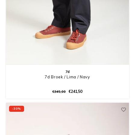
7d
7d Broek / Lima / Navy
€241,50
€345,00
-30%