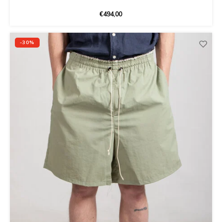
€494,00
-30%