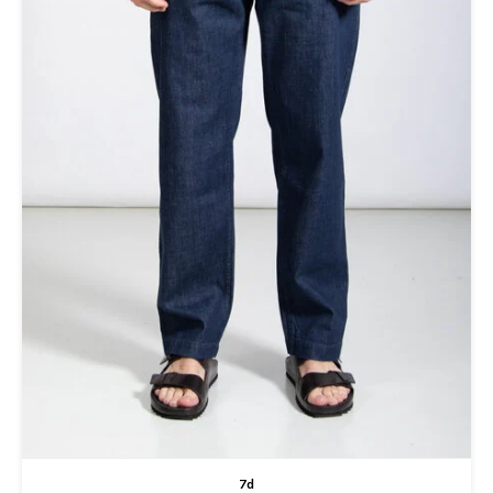
T-shirts
Polo shirts
Ondergoed
Overhemden
7d