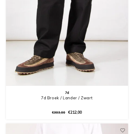
7d
7d Broek / Lander / Zwart
€212,00
€303,00