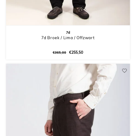
7d
7d Broek / Lima / Offzwart
€255,50
€365,00