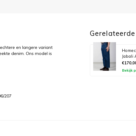
Gerelateerde
rechtere en langere variant
Homeco
leekte denim. Ons model is
Jabali
€170,0
Bekijk 
06/207