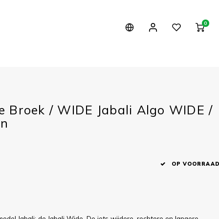
0
 Broek / WIDE Jabali Algo WIDE /
en
1
OP VOORRAA
del Jabali: de Jabali Wide. De iets wijdere, rechtere en langere