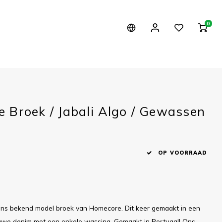
0
 Broek / Jabali Algo / Gewassen
1
OP VOORRAAD
 ons bekend model broek van Homecore. Dit keer gemaakt in een
uwe denim met een enkele wassing. Gemaakt in Portugal! Ons