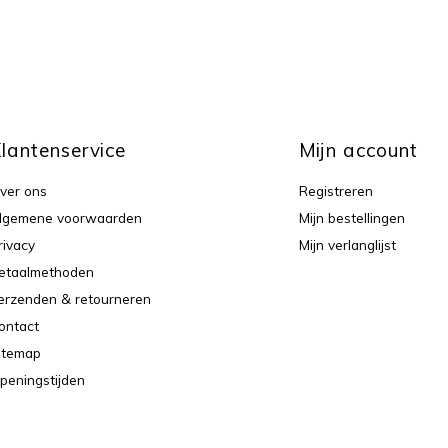
lantenservice
Mijn account
ver ons
Registreren
lgemene voorwaarden
Mijn bestellingen
rivacy
Mijn verlanglijst
etaalmethoden
erzenden & retourneren
ontact
itemap
peningstijden