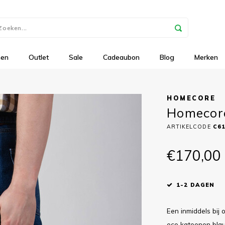
nen
Outlet
Sale
Cadeaubon
Blog
Merken
HOMECORE
Homecore
ARTIKELCODE
C6
€170,00
1-2 DAGEN
Een inmiddels bij
eco katoenen bla