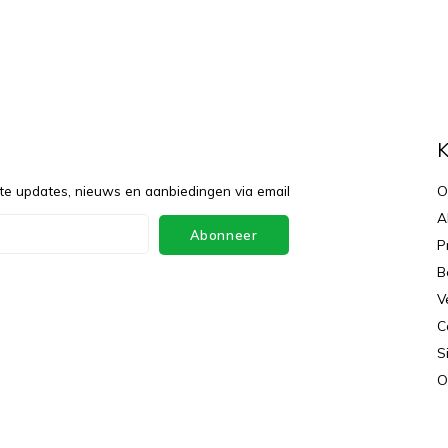
f
K
te updates, nieuws en aanbiedingen via email
O
A
Abonneer
P
B
V
C
S
O