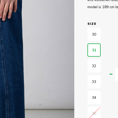
model is 189 cm 
SIZE
30
31
32
33
34
36