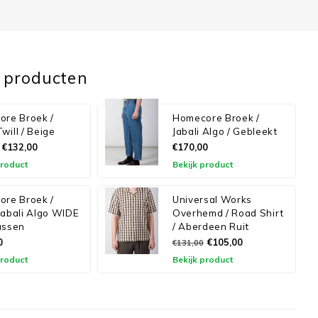
 producten
re Broek /
Homecore Broek /
Twill / Beige
Jabali Algo / Gebleekt
€132,00
€170,00
product
Bekijk product
re Broek /
Universal Works
abali Algo WIDE
Overhemd / Road Shirt
assen
/ Aberdeen Ruit
0
€105,00
€131,00
product
Bekijk product