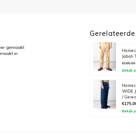
Gerelateerde
keer gemaakt
Homeco
emaakt in
Jabali 
€165,00
Bekijk 
Homeco
WIDE J
/ Gew
€175,0
Bekijk 