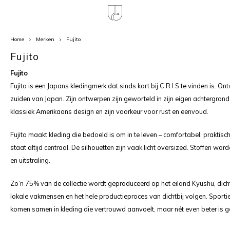
Home
Merken
Fujito
Hoofdmenu / sale / jassen / broeken / schoenen / tops / pakken en colberts
Hoofdmenu / accessoires
Hoofdmenu / kleding
Hoofdmenu / outlet
Hoofdmenu / sale
Hoofdmenu / 
Hoofdmenu / 
Hoofdmenu / 
Hoofdmenu /
Accessoires
Kleding
Outlet
Taal
Sale
Fujito
Fujito
Sjaal
Broeken
Sale
Jassen
Fujito is een Japans kledingmerk dat sinds kort bij C R I S te vinden is. O
Broek
Colbe
T-shi
Polo 
Boxer
Overh
Nederlands
zuiden van Japan. Zijn ontwerpen zijn geworteld in zijn eigen achtergrond:
Sokken
Truien
Broeken
Broek
Panta
T-shi
klassiek Amerikaans design en zijn voorkeur voor rust en eenvoud.
Polo 
Hemd
Overh
Deutsch
Fujito maakt kleding die bedoeld is om in te leven – comfortabel, praktisch
Mutsen
Jassen
Schoenen
Zwem
staat altijd centraal. De silhouetten zijn vaak licht oversized. Stoffen w
English
en uitstraling.
Riemen
Pakken
Tops
Zo’n 75% van de collectie wordt geproduceerd op het eiland Kyushu, dich
Colberts
Pakken en colberts
lokale vakmensen en het hele productieproces van dichtbij volgen. Sportie
komen samen in kleding die vertrouwd aanvoelt, maar nét even beter is 
Vesten