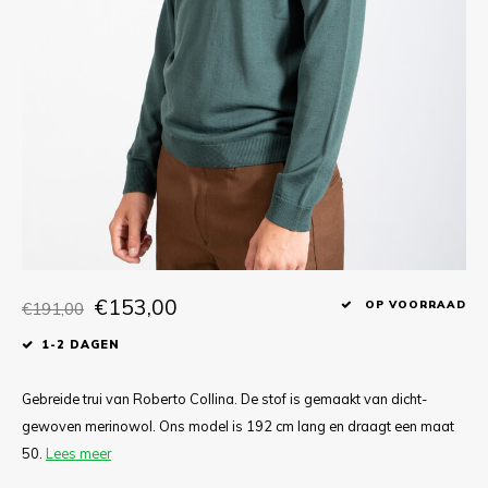
T-shirts
Polo shirts
Ondergoed
Overhemden
€153,00
€191,00
OP VOORRAAD
1-2 DAGEN
Gebreide trui van Roberto Collina. De stof is gemaakt van dicht-
gewoven merinowol. Ons model is 192 cm lang en draagt een maat
50.
Lees meer