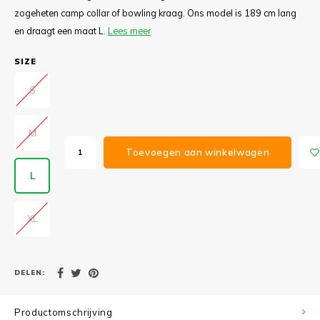
zogeheten camp collar of bowling kraag. Ons model is 189 cm lang
en draagt een maat L.
Lees meer
SIZE
S
M
Toevoegen aan winkelwagen
L
XL
DELEN:
Productomschrijving