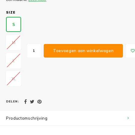
SIZE
S
M
Toevoegen aan winkelwagen
L
XL
DELEN:
Productomschrijving