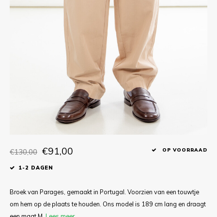
T-shirts
Polo shirts
Ondergoed
Overhemden
€91,00
€130,00
OP VOORRAAD
1-2 DAGEN
Broek van Parages, gemaakt in Portugal. Voorzien van een touwtje
om hem op de plaats te houden. Ons model is 189 cm lang en draagt
een maat M.
Lees meer