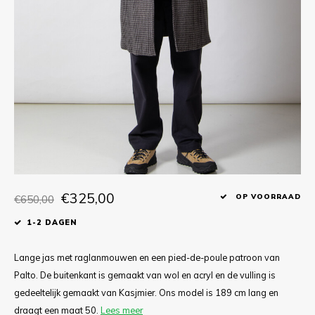
T-shirts
Polo shirts
Ondergoed
Overhemden
€325,00
€650,00
OP VOORRAAD
1-2 DAGEN
Lange jas met raglanmouwen en een pied-de-poule patroon van
Palto. De buitenkant is gemaakt van wol en acryl en de vulling is
gedeeltelijk gemaakt van Kasjmier. Ons model is 189 cm lang en
draagt een maat 50.
Lees meer