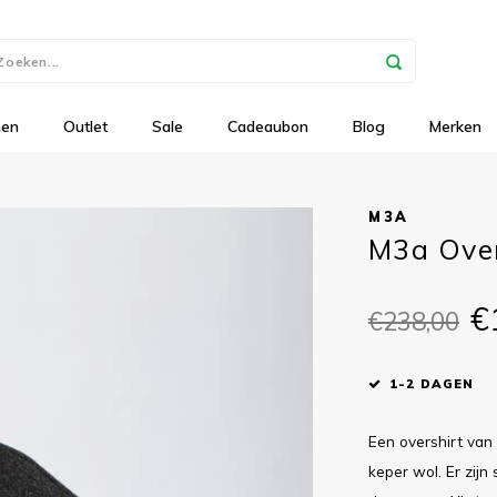
nen
Outlet
Sale
Cadeaubon
Blog
Merken
M3A
M3a Overs
€
€238,00
1-2 DAGEN
Een overshirt van 
keper wol. Er zij