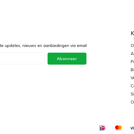
f
K
te updates, nieuws en aanbiedingen via email
O
A
Abonneer
P
B
V
C
S
O
ey