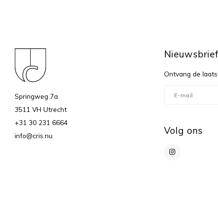
Nieuwsbrie
Ontvang de laats
Springweg 7a
3511 VH Utrecht
+31 30 231 6664
Volg ons
info@cris.nu
© Copyright 2026 c r i s - Powered by
Lightspeed
- Theme by
Shopmonk