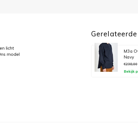
Gerelateerde
n licht
M3a Ove
 Ons model
Navy
€238,00
Bekijk 