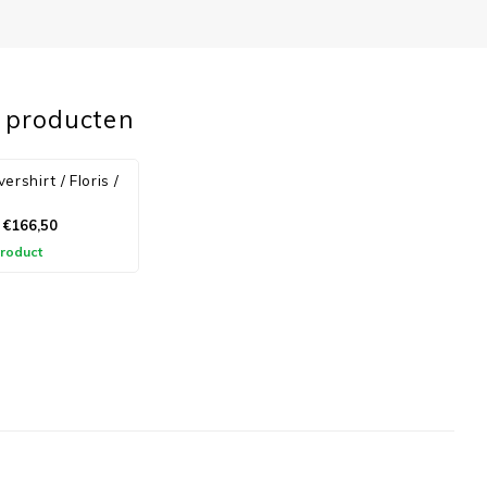
 producten
rshirt / Floris /
€166,50
product