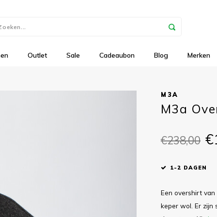
nen
Outlet
Sale
Cadeaubon
Blog
Merken
M3A
M3a Overs
€
€238,00
1-2 DAGEN
Een overshirt van 
keper wol. Er zij