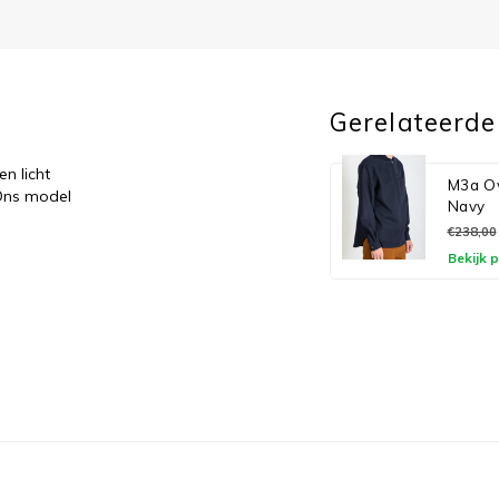
Gerelateerde
n licht
M3a Ove
 Ons model
Navy
€238,00
Bekijk 