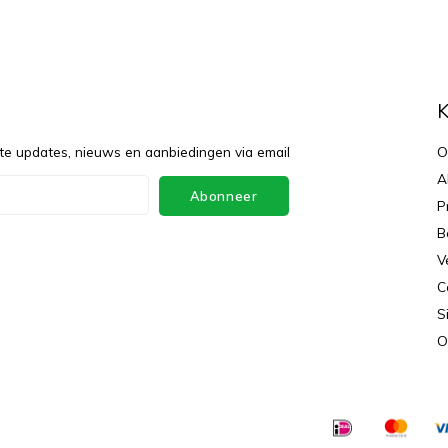
f
K
te updates, nieuws en aanbiedingen via email
O
A
Abonneer
P
B
V
C
S
O
ey