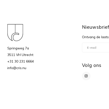
Nieuwsbrie
Ontvang de laats
Springweg 7a
3511 VH Utrecht
+31 30 231 6664
Volg ons
info@cris.nu
© Copyright 2026 c r i s - Powered by
Lightspeed
- Theme by
Shopmonk