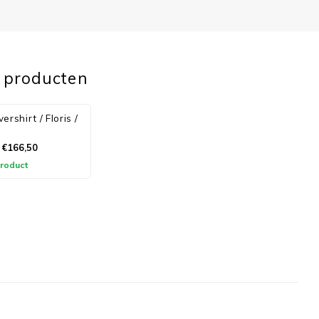
 producten
rshirt / Floris /
€166,50
product