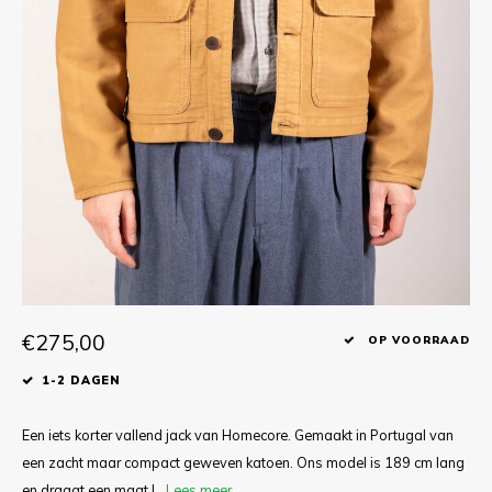
T-shirts
Polo shirts
Ondergoed
Overhemden
€275,00
OP VOORRAAD
1-2 DAGEN
Een iets korter vallend jack van Homecore. Gemaakt in Portugal van
een zacht maar compact geweven katoen. Ons model is 189 cm lang
en draagt een maat L.
Lees meer