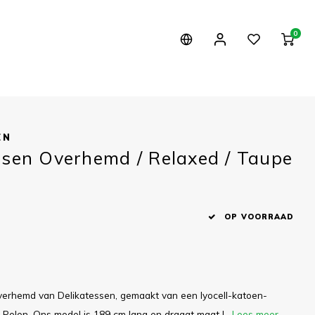
0
EN
ssen Overhemd / Relaxed / Taupe
2
OP VOORRAAD
verhemd van Delikatessen, gemaakt van een lyocell-katoen-
n Polen. Ons model is 189 cm lang en draagt maat L.
Lees meer