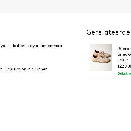
Gerelateerde
yocell-katoen-rayon-linnenmix in
Reprod
Sneake
Eclair
€220,0
en, 17% Rayon, 4% Linnen
Bekijk 