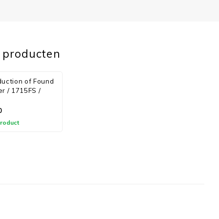
 producten
uction of Found
r / 1715FS /
0
product