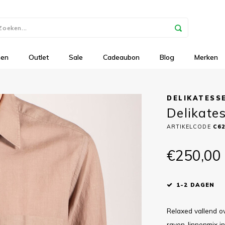
nen
Outlet
Sale
Cadeaubon
Blog
Merken
DELIKATESS
Delikate
ARTIKELCODE
C6
€250,00
1-2 DAGEN
Relaxed vallend o
rayon-linnenmix i