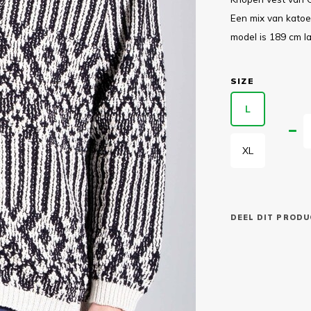
Een mix van katoe
model is 189 cm l
SIZE
L
XL
DEEL DIT PRODU