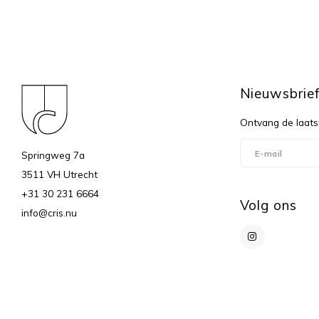
Nieuwsbrie
Ontvang de laats
Springweg 7a
3511 VH Utrecht
+31 30 231 6664
Volg ons
info@cris.nu
© Copyright 2026 c r i s - Powered by
Lightspeed
- Theme by
Shopmonk