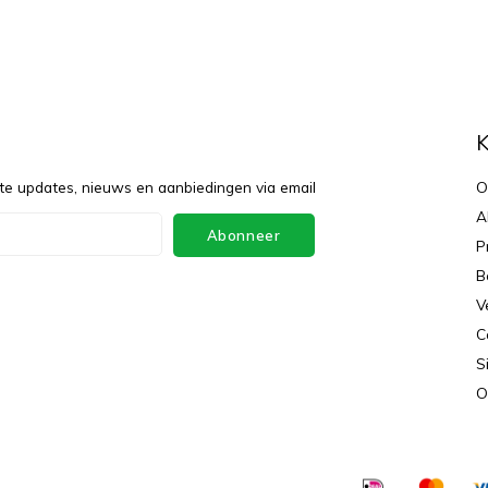
f
K
te updates, nieuws en aanbiedingen via email
O
A
Abonneer
P
B
V
C
S
O
ey