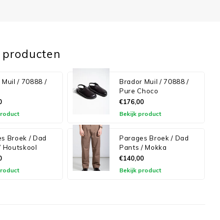
 producten
 Muil / 70888 /
Brador Muil / 70888 /
Pure Choco
0
€176,00
product
Bekijk product
s Broek / Dad
Parages Broek / Dad
/ Houtskool
Pants / Mokka
0
€140,00
product
Bekijk product