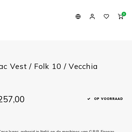
0
c Vest / Folk 10 / Vecchia
1
257,00
OP VOORRAAD
sa Isaac, gebreid in Italië op de machines van G.R.P. Firenze.