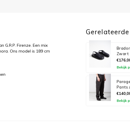
Gerelateerde
n G.R.P. Firenze. Een mix
Brador
gnora. Ons model is 189 cm
Zwart
€176,0
Bekijk 
nen
Parage
Pants 
€140,0
Bekijk 