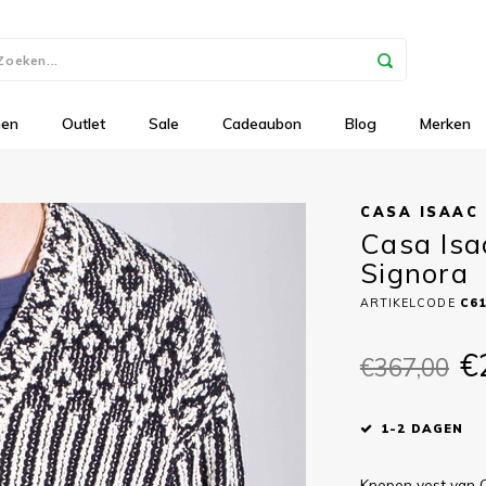
nen
Outlet
Sale
Cadeaubon
Blog
Merken
CASA ISAAC
Casa Isaa
Signora
ARTIKELCODE
C6
€
€367,00
1-2 DAGEN
Knopen vest van Ca