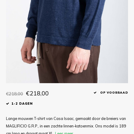
T-shirts
Polo shirts
Ondergoed
Overhemden
€218,00
€218,00
OP VOORRAAD
1-2 DAGEN
Lange mouwen T-shirt van Casa Isaac, gemaakt door de breiers van
MAGLIFICIO G.R.P., in een zachte linnen-katoenmix. Ons model is 189
cm lang en draagt maat XL.
Lees meer