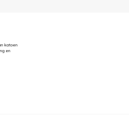
an katoen
ang en