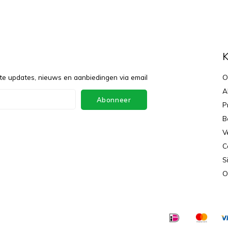
f
K
te updates, nieuws en aanbiedingen via email
O
A
Abonneer
P
B
V
C
S
O
ey