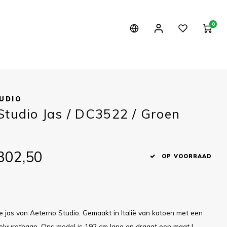
0
UDIO
Studio Jas / DC3522 / Groen
302,50
OP VOORRAAD
 jas van Aeterno Studio. Gemaakt in Italië van katoen met een
olyurethaan. Ons model is 192 cm lang en draagt een maat L.