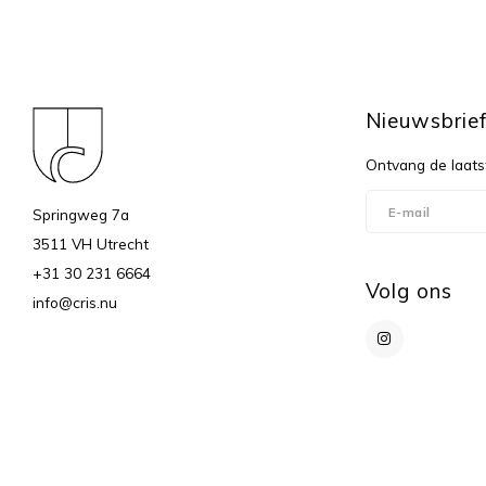
Nieuwsbrie
Ontvang de laats
Springweg 7a
3511 VH Utrecht
+31 30 231 6664
Volg ons
info@cris.nu
© Copyright 2026 c r i s - Powered by
Lightspeed
- Theme by
Shopmonk