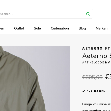
nen
Outlet
Sale
Cadeaubon
Blog
Merken
AETERNO ST
Aeterno 
ARTIKELCODE
MV
€
€605,00
1-2 DAGEN
Lange volumineuze
een coating van p