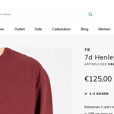
nen
Outlet
Sale
Cadeaubon
Blog
Merken
7D
7d Henle
ARTIKELCODE
C6
€125,00
1-2 DAGEN
Katoenen t-shirt
is 189 cm lang en