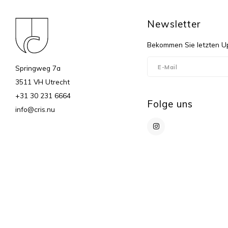
Newsletter
Bekommen Sie letzten Up
Springweg 7a
3511 VH Utrecht
+31 30 231 6664
Folge uns
info@cris.nu
© Copyright 2026 cris - Powered by
Lightspeed
- Theme by
Shopmonkey